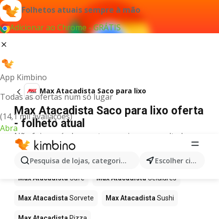
Folhetos atuais sempre à mão
Adicionar ao Chrome - GRÁTIS
App Kimbino
Max Atacadista Saco para lixo
Todas as ofertas num só lugar
Max Atacadista Saco para lixo oferta
(14,1 mil avaliações)
- folheto atual
Abra
Não foi possível encontrar quaisquer resultados
para este termo.
Mais produtos em Max Atacadista
Pesquisa de lojas, categorias,produtos...
Escolher cidade
Max Atacadista
Café
Max Atacadista
Celulares
Max Atacadista
Sorvete
Max Atacadista
Sushi
Max Atacadista
Pizza