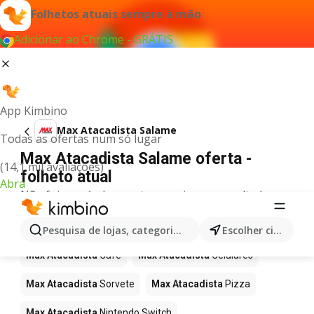
Folhetos atuais sempre à mão
Adicionar ao Chrome - GRÁTIS
App Kimbino
Max Atacadista Salame
Todas as ofertas num só lugar
Max Atacadista Salame oferta -
(14,1 mil avaliações)
folheto atual
Abra
Não foi possível encontrar quaisquer resultados
para este termo.
Mais produtos em Max Atacadista
Pesquisa de lojas, categorias,produtos...
Escolher cidade
Max Atacadista
Café
Max Atacadista
Celulares
Max Atacadista
Sorvete
Max Atacadista
Pizza
Max Atacadista
Nintendo Switch