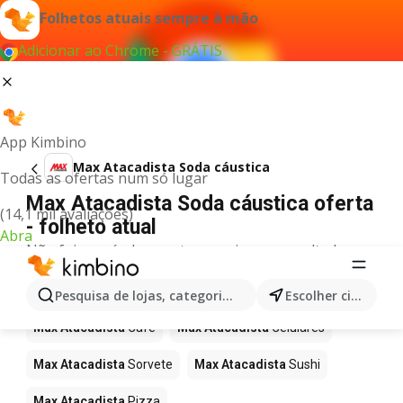
Folhetos atuais sempre à mão
Adicionar ao Chrome - GRÁTIS
App Kimbino
Max Atacadista Soda cáustica
Todas as ofertas num só lugar
Max Atacadista Soda cáustica oferta
(14,1 mil avaliações)
- folheto atual
Abra
Não foi possível encontrar quaisquer resultados
para este termo.
Mais produtos em Max Atacadista
Pesquisa de lojas, categorias,produtos...
Escolher cidade
Max Atacadista
Café
Max Atacadista
Celulares
Max Atacadista
Sorvete
Max Atacadista
Sushi
Max Atacadista
Pizza