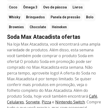
Coco
Ômega 3
Ovo de páscoa
Livros
Whisky
Brinquedos
Panela de pressão
Bolo
Brownies
Chocolate
Heineken
Soda Max Atacadista ofertas
Na loja Max Atacadista, você encontrará uma ampla
variedade de produtos. Além disso, esta semana
você também pode comprar o produto Soda em
oferta! O produto Soda em promoção pode ser
comprado no Max Atacadista esta semana. Não
perca tempo, aproveite logo! A oferta do Soda no
Max Atacadista é por tempo limitado. Se quiser
conferir mais produtos em promoção, veja o
folheto completo do Max Atacadista. Além do
produto Soda, hoje você também encontrará
Café
,
Celulares
,
Sorvete
,
Pizza
e
Nintendo Switch
. Compre
tudo o que você precisa, mas com economia!