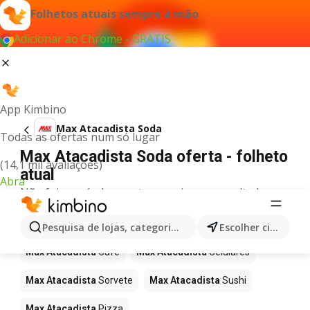
Folhetos atuais sempre à mão
Adicionar ao Chrome - GRÁTIS
App Kimbino
Max Atacadista Soda
Todas as ofertas num só lugar
Max Atacadista Soda oferta - folheto
(14,1 mil avaliações)
atual
Abra
Não foi possível encontrar quaisquer resultados
para este termo.
Mais produtos em Max Atacadista
Pesquisa de lojas, categorias,produtos...
Escolher cidade
Max Atacadista
Café
Max Atacadista
Celulares
Max Atacadista
Sorvete
Max Atacadista
Sushi
Max Atacadista
Pizza