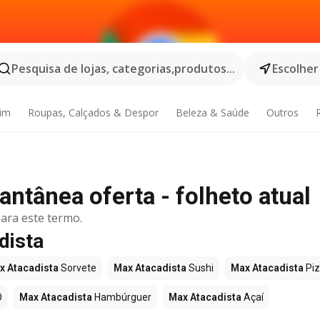
Pesquisa de lojas, categorias,produtos...
Escolher
dim
Roupas, Calçados & Despor
Beleza & Saúde
Outros
ntânea oferta - folheto atual
ara este termo.
dista
x Atacadista
Sorvete
Max Atacadista
Sushi
Max Atacadista
Pi
O
Max Atacadista
Hambúrguer
Max Atacadista
Açaí