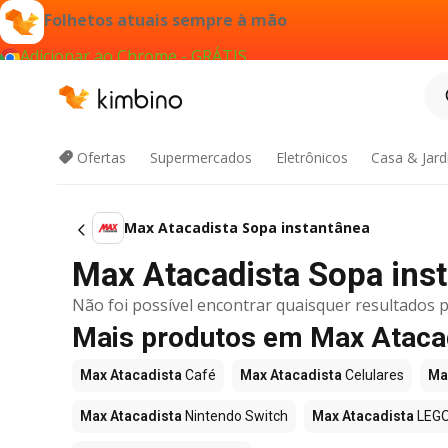
Folhetos atuais sempre à mão
Adicionar ao Chrome - GRÁTIS
Ofertas
Supermercados
Eletrônicos
Casa & Jar
Max Atacadista Sopa instantânea
Max Atacadista Sopa insta
Não foi possível encontrar quaisquer resultados p
Mais produtos em Max Ataca
Max Atacadista
Café
Max Atacadista
Celulares
Ma
Max Atacadista
Nintendo Switch
Max Atacadista
LEG