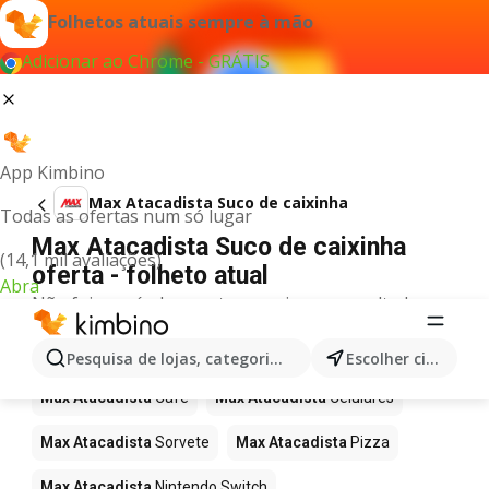
Folhetos atuais sempre à mão
Adicionar ao Chrome - GRÁTIS
App Kimbino
Max Atacadista Suco de caixinha
Todas as ofertas num só lugar
Max Atacadista Suco de caixinha
(14,1 mil avaliações)
oferta - folheto atual
Abra
Não foi possível encontrar quaisquer resultados
para este termo.
Mais produtos em Max Atacadista
Pesquisa de lojas, categorias,produtos...
Escolher cidade
Max Atacadista
Café
Max Atacadista
Celulares
Max Atacadista
Sorvete
Max Atacadista
Pizza
Max Atacadista
Nintendo Switch