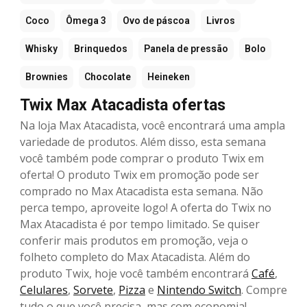
Coco
Ômega 3
Ovo de páscoa
Livros
Whisky
Brinquedos
Panela de pressão
Bolo
Brownies
Chocolate
Heineken
Twix Max Atacadista ofertas
Na loja Max Atacadista, você encontrará uma ampla
variedade de produtos. Além disso, esta semana
você também pode comprar o produto Twix em
oferta! O produto Twix em promoção pode ser
comprado no Max Atacadista esta semana. Não
perca tempo, aproveite logo! A oferta do Twix no
Max Atacadista é por tempo limitado. Se quiser
conferir mais produtos em promoção, veja o
folheto completo do Max Atacadista. Além do
produto Twix, hoje você também encontrará
Café
,
Celulares
,
Sorvete
,
Pizza
e
Nintendo Switch
. Compre
tudo o que você precisa, mas com economia!