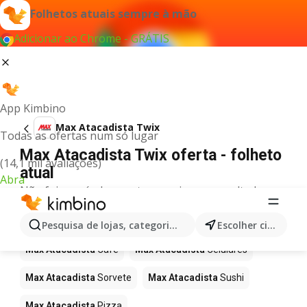
Folhetos atuais sempre à mão
Adicionar ao Chrome - GRÁTIS
App Kimbino
Max Atacadista Twix
Todas as ofertas num só lugar
Max Atacadista Twix oferta - folheto
(14,1 mil avaliações)
atual
Abra
Não foi possível encontrar quaisquer resultados
para este termo.
Mais produtos em Max Atacadista
Pesquisa de lojas, categorias,produtos...
Escolher cidade
Max Atacadista
Café
Max Atacadista
Celulares
Max Atacadista
Sorvete
Max Atacadista
Sushi
Max Atacadista
Pizza