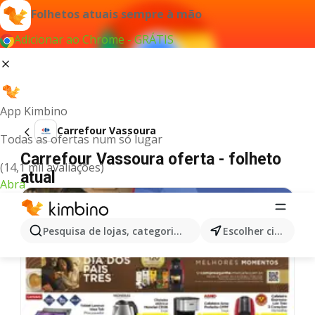
Folhetos atuais sempre à mão
Adicionar ao Chrome - GRÁTIS
App Kimbino
Carrefour Vassoura
Todas as ofertas num só lugar
Carrefour Vassoura oferta - folheto
(14,1 mil avaliações)
atual
Abra
Pesquisa de lojas, categorias,produtos...
Escolher cidade