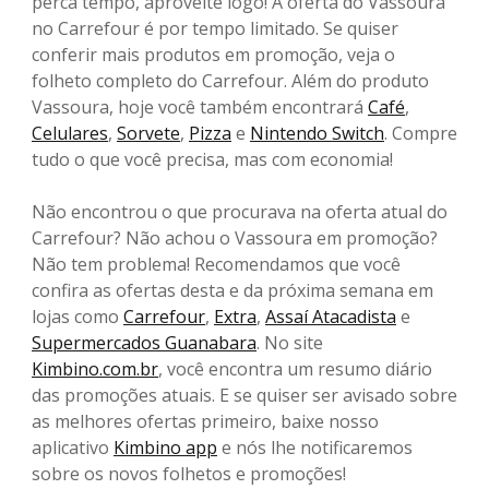
perca tempo, aproveite logo! A oferta do Vassoura
no Carrefour é por tempo limitado. Se quiser
conferir mais produtos em promoção, veja o
folheto completo do Carrefour. Além do produto
Vassoura, hoje você também encontrará
Café
,
Celulares
,
Sorvete
,
Pizza
e
Nintendo Switch
. Compre
tudo o que você precisa, mas com economia!
Não encontrou o que procurava na oferta atual do
Carrefour? Não achou o Vassoura em promoção?
Não tem problema! Recomendamos que você
confira as ofertas desta e da próxima semana em
lojas como
Carrefour
,
Extra
,
Assaí Atacadista
e
Supermercados Guanabara
. No site
Kimbino.com.br
, você encontra um resumo diário
das promoções atuais. E se quiser ser avisado sobre
as melhores ofertas primeiro, baixe nosso
aplicativo
Kimbino app
e nós lhe notificaremos
sobre os novos folhetos e promoções!