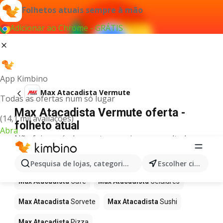
Folhetos atuais sempre à mão
Adicionar ao Chrome - GRÁTIS
App Kimbino
Max Atacadista Vermute
Todas as ofertas num só lugar
Max Atacadista Vermute oferta -
(14,1 mil avaliações)
folheto atual
Abra
Não foi possível encontrar quaisquer resultados
para este termo.
Mais produtos em Max Atacadista
Pesquisa de lojas, categorias,produtos...
Escolher cidade
Max Atacadista
Café
Max Atacadista
Celulares
Max Atacadista
Sorvete
Max Atacadista
Sushi
Max Atacadista
Pizza