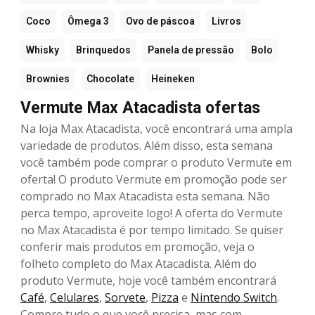
Coco
Ômega 3
Ovo de páscoa
Livros
Whisky
Brinquedos
Panela de pressão
Bolo
Brownies
Chocolate
Heineken
Vermute Max Atacadista ofertas
Na loja Max Atacadista, você encontrará uma ampla
variedade de produtos. Além disso, esta semana
você também pode comprar o produto Vermute em
oferta! O produto Vermute em promoção pode ser
comprado no Max Atacadista esta semana. Não
perca tempo, aproveite logo! A oferta do Vermute
no Max Atacadista é por tempo limitado. Se quiser
conferir mais produtos em promoção, veja o
folheto completo do Max Atacadista. Além do
produto Vermute, hoje você também encontrará
Café
,
Celulares
,
Sorvete
,
Pizza
e
Nintendo Switch
.
Compre tudo o que você precisa, mas com