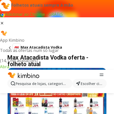
Folhetos atuais sempre à mão
Adicionar ao Chrome - GRÁTIS
App Kimbino
Max Atacadista Vodka
Todas as ofertas num só lugar
Max Atacadista Vodka oferta -
(14,1 mil avaliações)
folheto atual
Abra
Pesquisa de lojas, categorias,produtos...
Escolher cidade