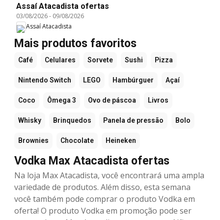
Assaí Atacadista ofertas
03/08/2026
-
09/08/2026
Assaí Atacadista
Mais produtos favoritos
Café
Celulares
Sorvete
Sushi
Pizza
Nintendo Switch
LEGO
Hambúrguer
Açaí
Coco
Ômega 3
Ovo de páscoa
Livros
Whisky
Brinquedos
Panela de pressão
Bolo
Brownies
Chocolate
Heineken
Vodka Max Atacadista ofertas
Na loja Max Atacadista, você encontrará uma ampla
variedade de produtos. Além disso, esta semana
você também pode comprar o produto Vodka em
oferta! O produto Vodka em promoção pode ser