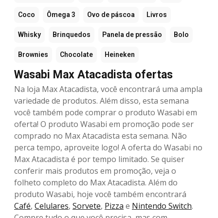
Coco
Ômega 3
Ovo de páscoa
Livros
Whisky
Brinquedos
Panela de pressão
Bolo
Brownies
Chocolate
Heineken
Wasabi Max Atacadista ofertas
Na loja Max Atacadista, você encontrará uma ampla
variedade de produtos. Além disso, esta semana
você também pode comprar o produto Wasabi em
oferta! O produto Wasabi em promoção pode ser
comprado no Max Atacadista esta semana. Não
perca tempo, aproveite logo! A oferta do Wasabi no
Max Atacadista é por tempo limitado. Se quiser
conferir mais produtos em promoção, veja o
folheto completo do Max Atacadista. Além do
produto Wasabi, hoje você também encontrará
Café
,
Celulares
,
Sorvete
,
Pizza
e
Nintendo Switch
.
Compre tudo o que você precisa, mas com