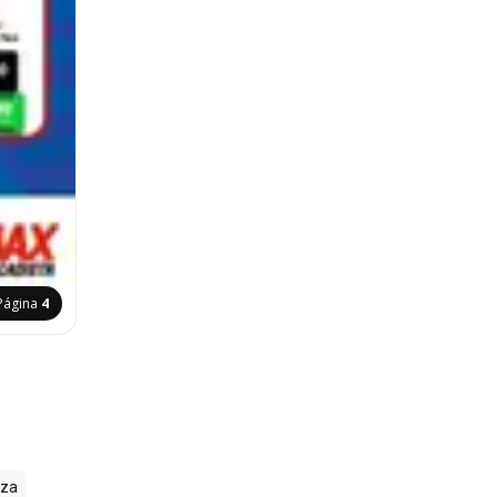
Página
4
zza