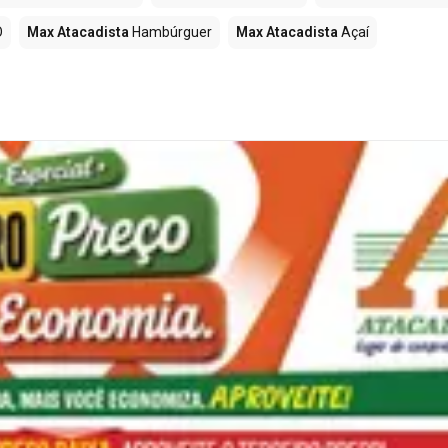
O
Max Atacadista
Hambúrguer
Max Atacadista
Açaí