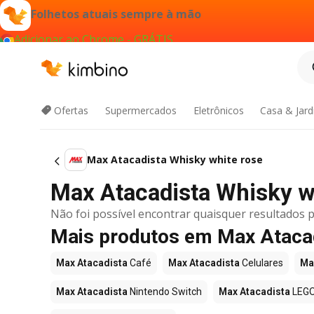
Folhetos atuais sempre à mão
Adicionar ao Chrome - GRÁTIS
Ofertas
Supermercados
Eletrônicos
Casa & Jar
Max Atacadista Whisky white rose
Max Atacadista Whisky wh
Não foi possível encontrar quaisquer resultados p
Mais produtos em Max Ataca
Max Atacadista
Café
Max Atacadista
Celulares
Ma
Max Atacadista
Nintendo Switch
Max Atacadista
LEG