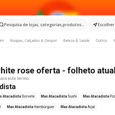
Pesquisa de lojas, categorias,produtos...
Escolher
dim
Roupas, Calçados & Despor
Beleza & Saúde
Outros
ite rose oferta - folheto atua
ara este termo.
dista
x Atacadista
Sorvete
Max Atacadista
Sushi
Max Atacadista
Pi
O
Max Atacadista
Hambúrguer
Max Atacadista
Açaí