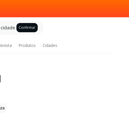
 cidade
Confirmar
Revista
Produtos
Cidades
l
zza