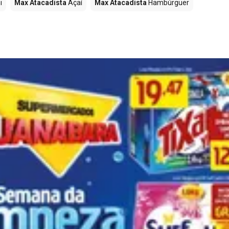
i
Max Atacadista
Açaí
Max Atacadista
Hambúrguer