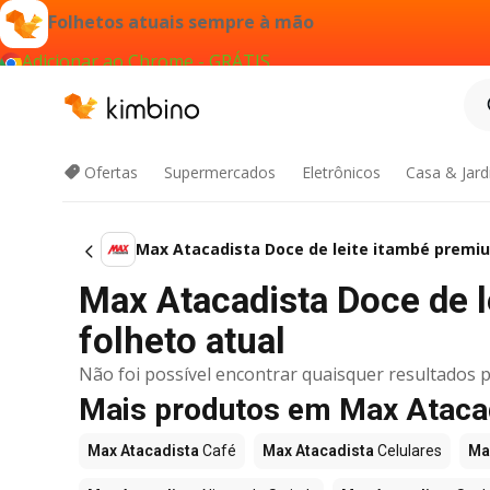
Folhetos atuais sempre à mão
Adicionar ao Chrome - GRÁTIS
Ofertas
Supermercados
Eletrônicos
Casa & Jar
Max Atacadista Doce de leite itambé premi
Max Atacadista Doce de l
folheto atual
Não foi possível encontrar quaisquer resultados p
Mais produtos em Max Ataca
Max Atacadista
Café
Max Atacadista
Celulares
Ma