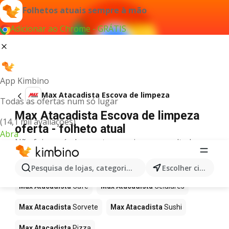
Folhetos atuais sempre à mão
Adicionar ao Chrome - GRÁTIS
App Kimbino
Max Atacadista Escova de limpeza
Todas as ofertas num só lugar
Max Atacadista Escova de limpeza
(14,1 mil avaliações)
oferta - folheto atual
Abra
Não foi possível encontrar quaisquer resultados
para este termo.
Mais produtos em Max Atacadista
Pesquisa de lojas, categorias,produtos...
Escolher cidade
Max Atacadista
Café
Max Atacadista
Celulares
Max Atacadista
Sorvete
Max Atacadista
Sushi
Max Atacadista
Pizza