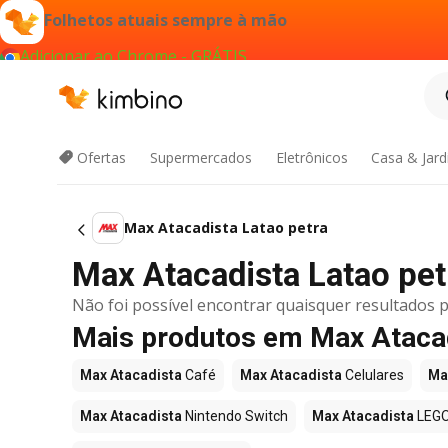
Folhetos atuais sempre à mão
Adicionar ao Chrome - GRÁTIS
Ofertas
Supermercados
Eletrônicos
Casa & Jar
Max Atacadista Latao petra
Max Atacadista Latao petr
Não foi possível encontrar quaisquer resultados p
Mais produtos em Max Ataca
Max Atacadista
Café
Max Atacadista
Celulares
Ma
Max Atacadista
Nintendo Switch
Max Atacadista
LEG