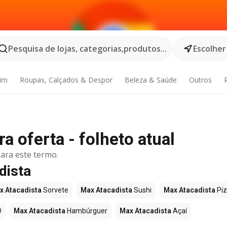
Pesquisa de lojas, categorias,produtos...
Escolher
dim
Roupas, Calçados & Despor
Beleza & Saúde
Outros
a oferta - folheto atual
ara este termo.
dista
x Atacadista
Sorvete
Max Atacadista
Sushi
Max Atacadista
Pi
O
Max Atacadista
Hambúrguer
Max Atacadista
Açaí