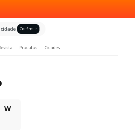
 cidade
Confirmar
Revista
Produtos
Cidades
o
W