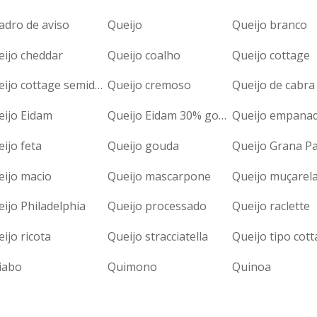
adro de aviso
Queijo
Queijo branco
eijo cheddar
Queijo coalho
Queijo cottage
Queijo cottage semidesnatado
Queijo cremoso
Queijo de cabra
eijo Eidam
Queijo Eidam 30% gordura
Queijo empana
ijo feta
Queijo gouda
Queijo Grana P
eijo macio
Queijo mascarpone
Queijo muçarel
ijo Philadelphia
Queijo processado
Queijo raclette
ijo ricota
Queijo stracciatella
Queijo tipo cot
iabo
Quimono
Quinoa