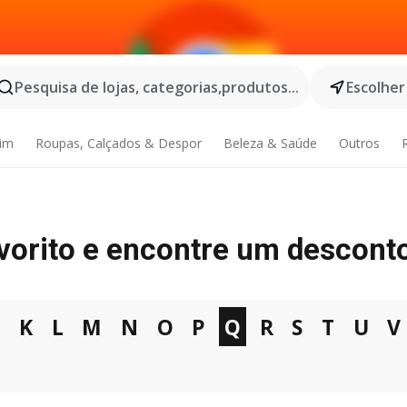
Pesquisa de lojas, categorias,produtos...
Escolher
dim
Roupas, Calçados & Despor
Beleza & Saúde
Outros
avorito e encontre um descont
J
K
L
M
N
O
P
Q
R
S
T
U
V