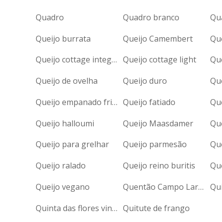
Quadro
Quadro branco
Qu
Queijo burrata
Queijo Camembert
Qu
Queijo cottage integral
Queijo cottage light
Queijo de ovelha
Queijo duro
Qu
Queijo empanado frito
Queijo fatiado
Que
Queijo halloumi
Queijo Maasdamer
Qu
Queijo para grelhar
Queijo parmesão
Que
Queijo ralado
Queijo reino buritis
Que
Queijo vegano
Quentão Campo Largo
Qu
Quinta das flores vinho
Quitute de frango