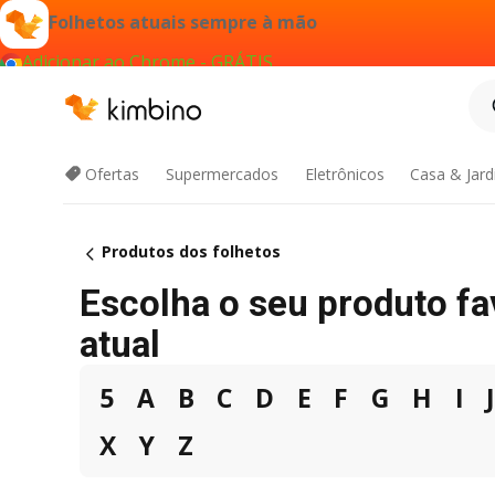
Folhetos atuais sempre à mão
Adicionar ao Chrome - GRÁTIS
Ofertas
Supermercados
Eletrônicos
Casa & Jar
Produtos dos folhetos
Escolha o seu produto f
atual
5
A
B
C
D
E
F
G
H
I
X
Y
Z