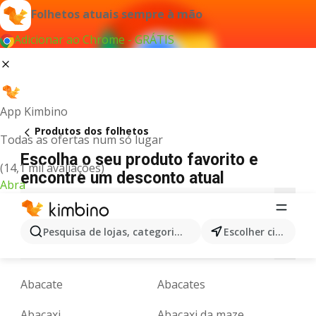
Folhetos atuais sempre à mão
Adicionar ao Chrome - GRÁTIS
App Kimbino
Produtos dos folhetos
Todas as ofertas num só lugar
Escolha o seu produto favorito e
(14,1 mil avaliações)
encontre um desconto atual
Abra
5
A
B
C
D
E
F
G
H
I
J
Pesquisa de lojas, categorias,produtos...
Escolher cidade
N
O
P
Q
R
S
T
U
V
W
X
Abacate
Abacates
Abacaxi
Abacaxi da maze