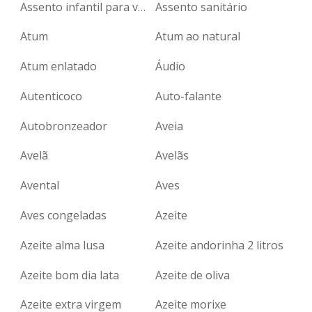
Assento infantil para vaso sanitário
Assento sanitário
Atum
Atum ao natural
Atum enlatado
Áudio
Autenticoco
Auto-falante
Autobronzeador
Aveia
Avelã
Avelãs
Avental
Aves
Aves congeladas
Azeite
Azeite alma lusa
Azeite andorinha 2 litros
Azeite bom dia lata
Azeite de oliva
Azeite extra virgem
Azeite morixe