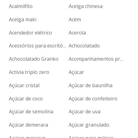
Acalmilfito
Acelga chinesa
Acelga maki
Acém
Acendedor elétrico
Acerola
Acessórios para escritório
Achocolatado
Achocolatado Granko
Acompanhamentos prontos
Activia triplo zero
Açúcar
Açúcar cristal
Açúcar de baunilha
Açúcar de coco
Açúcar de confeiteiro
Açúcar de semolina
Açúcar de uva
Açúcar demerara
Açúcar granulado
Açúcar mascavo
Açúcar para geleias