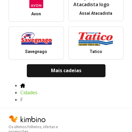
Assaí Atacadista
Avon
Savegnago
Tatico
Mais cadeias
Cidades
F
Os últimos folhetos, ofertas e
promoções