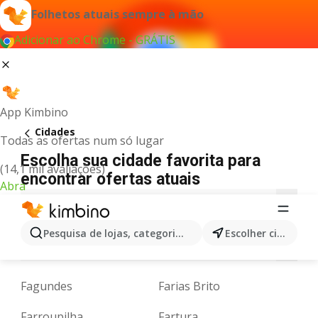
Folhetos atuais sempre à mão
Adicionar ao Chrome - GRÁTIS
App Kimbino
Cidades
Todas as ofertas num só lugar
Escolha sua cidade favorita para
(14,1 mil avaliações)
encontrar ofertas atuais
Abra
A
B
C
D
E
F
G
H
I
J
L
Pesquisa de lojas, categorias,produtos...
Escolher cidade
N
O
P
Q
R
S
T
U
V
W
X
Fagundes
Farias Brito
Farroupilha
Fartura