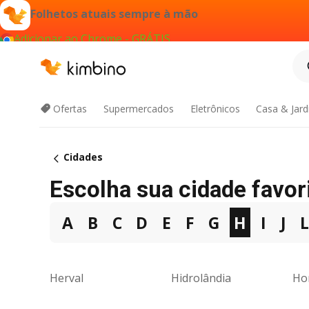
Folhetos atuais sempre à mão
Adicionar ao Chrome - GRÁTIS
Ofertas
Supermercados
Eletrônicos
Casa & Jar
Cidades
Escolha sua cidade favori
A
B
C
D
E
F
G
H
I
J
Herval
Hidrolândia
Ho