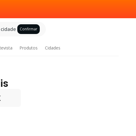
 cidade
Confirmar
Revista
Produtos
Cidades
is
X