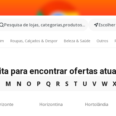
Pesquisa de lojas, categorias,produtos...
Escolher
dim
Roupas, Calçados & Despor
Beleza & Saúde
Outros
ta para encontrar ofertas atua
L
M
N
O
P
Q
R
S
T
U
V
W
rizonte
Horizontina
Hortolândia