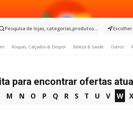
Pesquisa de lojas, categorias,produtos...
Escolher
dim
Roupas, Calçados & Despor
Beleza & Saúde
Outros
ta para encontrar ofertas atua
L
M
N
O
P
Q
R
S
T
U
V
W