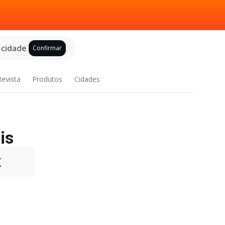
 cidade
Confirmar
Revista
Produtos
Cidades
is
X