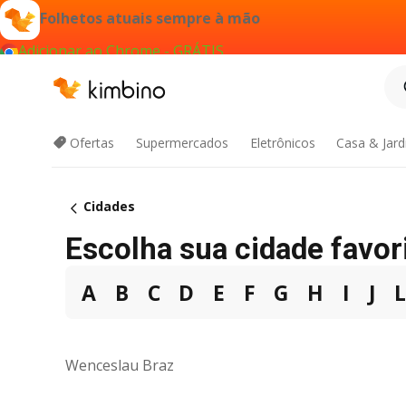
Folhetos atuais sempre à mão
Adicionar ao Chrome - GRÁTIS
Ofertas
Supermercados
Eletrônicos
Casa & Jar
Cidades
Escolha sua cidade favori
A
B
C
D
E
F
G
H
I
J
Wenceslau Braz